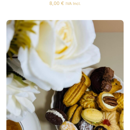
8,00
€
IVA Incl.