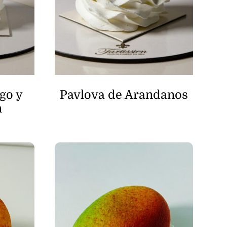
go y
Pavlova de Arandanos
n