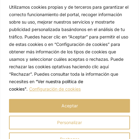
Utilizamos cookies propias y de terceros para garantizar el
correcto funcionamiento del portal, recoger información
sobre su uso, mejorar nuestros servicios y mostrarte
publicidad personalizada basándonos en el análisis de tu
tráfico. Puedes hacer clic en “Aceptar” para permitir el uso
de estas cookies o en “Configuración de cookies” para
obtener más información de los tipos de cookies que
usamos y seleccionar cuáles aceptas o rechazas. Puede
rechazar las cookies optativas haciendo clic aquí
© Tartissien
“Rechazar”. Puedes consultar toda la información que
necesites en
“Ver nuestra política de
Quiénes somos
cookies"
.
Configuración de cookies
Aviso legal
Política de privacidad
Aceptar
Política de cookies
Personalizar
Condiciones de compra
Declaración de accesibilidad