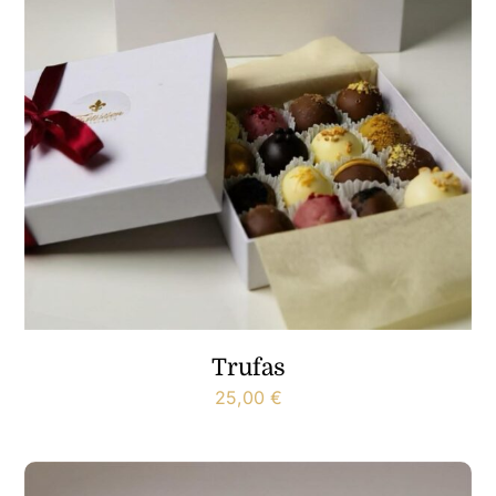
Trufas
25,00
€