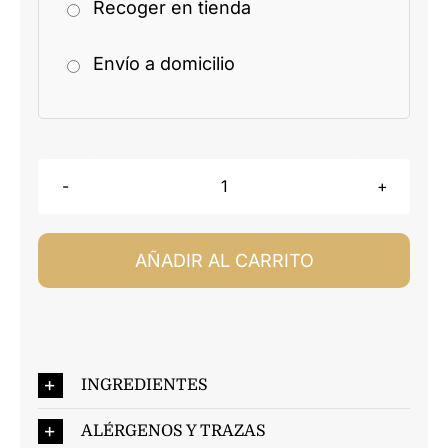
Recoger en tienda
Envío a domicilio
Trufas
de
Coco
AÑADIR AL CARRITO
y
Almendra
cantidad
INGREDIENTES
ALÉRGENOS Y TRAZAS